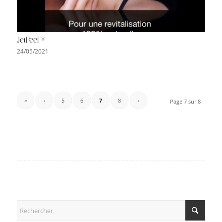
JetPeel ®
24/05/2021
«
‹
5
6
7
8
›
Page 7 sur 8