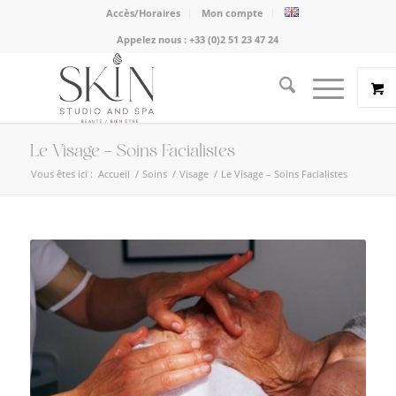
Accès/Horaires
Mon compte
Appelez nous :
+33 (0)2 51 23 47 24
Le Visage – Soins Facialistes
Vous êtes ici :
Accueil
/
Soins
/
Visage
/
Le Visage – Soins Facialistes