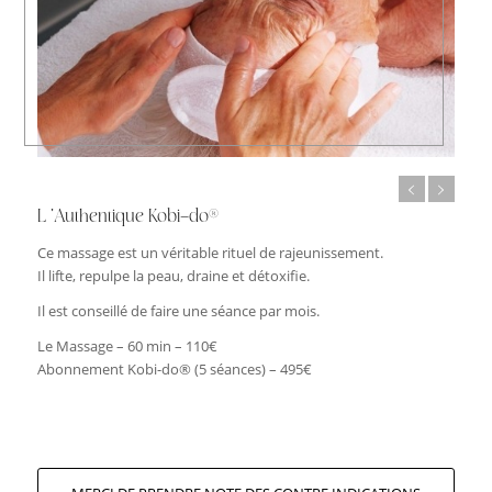
Ce massage est un véritable rituel de rajeunissement.
Ce massage va sculpter le visage en travaillant les plis, les rides,
Il lifte, repulpe la peau, draine et détoxifie.
les crispations et les muscles en profondeur.
Le stretching facial est un véritable allié pour lutter contre les
Il est conseillé de faire une séance par mois.
effets indésirables des rides d’expression et le relâchement
cutané.
Le Massage – 60 min – 110€
Abonnement Kobi-do® (5 séances) – 495€
Le Massage – 60 min – 110€