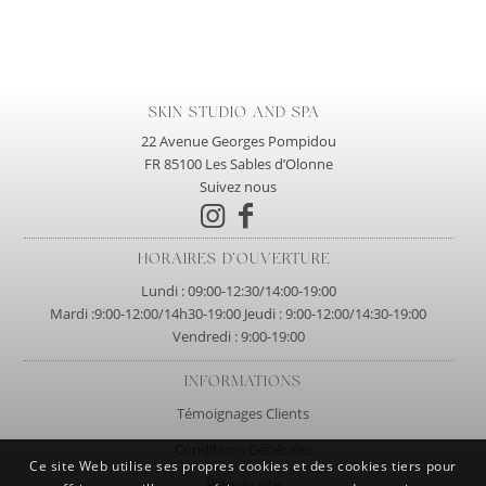
SKIN STUDIO AND SPA
22 Avenue Georges Pompidou
FR 85100 Les Sables d’Olonne
Suivez nous
HORAIRES D’OUVERTURE
Lundi : 09:00-12:30/14:00-19:00
Mardi :9:00-12:00/14h30-19:00 Jeudi : 9:00-12:00/14:30-19:00
Vendredi : 9:00-19:00
INFORMATIONS
Témoignages Clients
Conditions Générales
Ce site Web utilise ses propres cookies et des cookies tiers pour
Plan du site