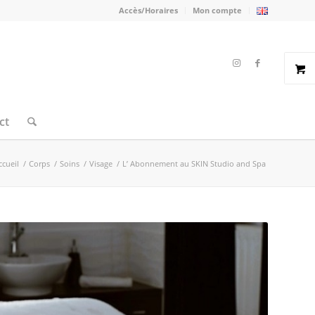
Accès/Horaires
Mon compte
ct
ccueil
/
Corps
/
Soins
/
Visage
/
L’ Abonnement au SKIN Studio and Spa