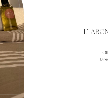
L’ ABO
Of
Dire