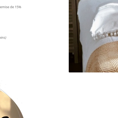
 remise de 15%
oins)