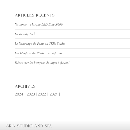
ARTICLES RÉCENTS
Nooance – Masque LED Elite X600
La Beauty Tech
Le Nettoyage de Peau au SKIN Studio
Les bienfaits du Pilates sur Reformer
Découvrez les bienfaits du tapis à fleurs !
ARCHIVES
2024
|
2023
|
2022
|
2021
|
SKIN STUDIO AND SPA