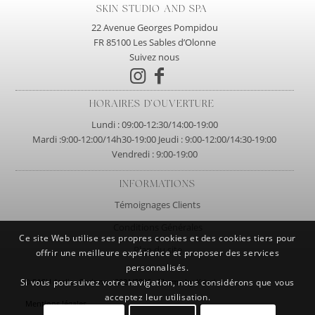
SKIN STUDIO AND SPA
22 Avenue Georges Pompidou
FR 85100 Les Sables d’Olonne
Suivez nous
HORAIRES D’OUVERTURE
Lundi : 09:00-12:30/14:00-19:00
Mardi :9:00-12:00/14h30-19:00 Jeudi : 9:00-12:00/14:30-19:00
Vendredi : 9:00-19:00
INFORMATIONS
Témoignages Clients
Conditions Générales
Ce site Web utilise ses propres cookies et des cookies tiers pour
Plan du site
offrir une meilleure expérience et proposer des services
personnalisés.
© SASU Atelier Corinne - 2021/2026 - Theme by Kriesi
Si vous poursuivez votre navigation, nous considérons que vous
acceptez leur utilisation.
Mentions légales