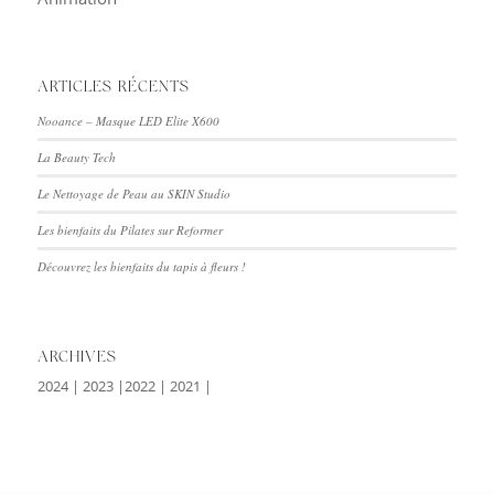
ARTICLES RÉCENTS
Nooance – Masque LED Elite X600
La Beauty Tech
Le Nettoyage de Peau au SKIN Studio
Les bienfaits du Pilates sur Reformer
Découvrez les bienfaits du tapis à fleurs !
ARCHIVES
2024
|
2023
|
2022
|
2021
|