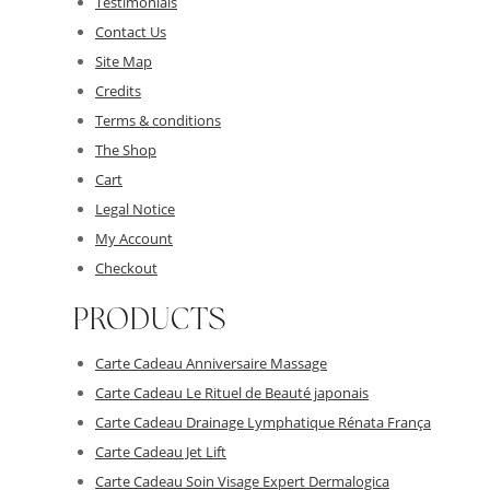
Testimonials
Contact Us
Site Map
Credits
Terms & conditions
The Shop
Cart
Legal Notice
My Account
Checkout
PRODUCTS
Carte Cadeau Anniversaire Massage
Carte Cadeau Le Rituel de Beauté japonais
Carte Cadeau Drainage Lymphatique Rénata França
Carte Cadeau Jet Lift
Carte Cadeau Soin Visage Expert Dermalogica