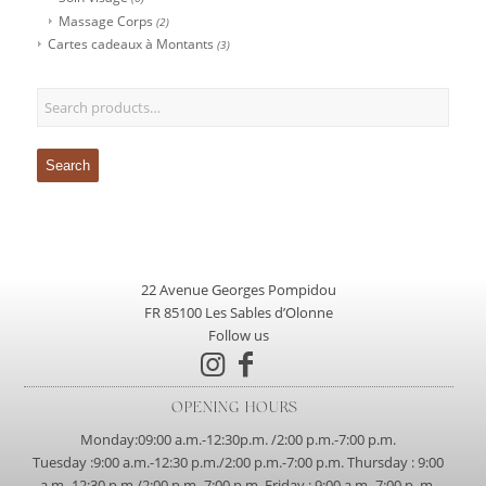
Massage Corps
(2)
Cartes cadeaux à Montants
(3)
Search
22 Avenue Georges Pompidou
FR 85100 Les Sables d’Olonne
Follow us
OPENING HOURS
Monday:09:00 a.m.-12:30p.m. /2:00 p.m.-7:00 p.m.
Tuesday :9:00 a.m.-12:30 p.m./2:00 p.m.-7:00 p.m. Thursday : 9:00
a.m.-12:30 p.m./2:00 p.m.-7:00 p.m. Friday : 9:00 a.m.-7:00 p. m.